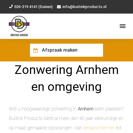
026-319 4141 (Duiven)
info@buitinkproducts.nl
Afspraak maken
Zonwering Arnhem
en omgeving
Wilt u hoogwaardige zonwering in
Arnhem
laten plaatsen?
Buitink Products biedt al meer dan 40 jaar vakkundige en
op maat gemaakte oplossingen. Van
terrasschermen
tot