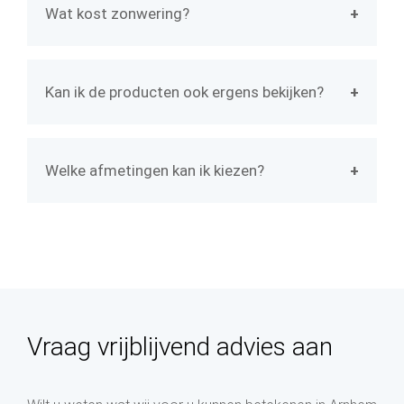
Wat kost zonwering?
uitvalscherm, zonwering screens,
De kosten van zonwering variëren en zijn
serrezonwering, markiezen, een terrasscherm
afhankelijk van een aantal factoren. Zo speelt
of buitenjaloezieën. Vraag voor meer informatie
Kan ik de producten ook ergens bekijken?
het type
zonwering
dat u kiest een grote rol,
over ons assortiment de
brochure
aan.
U kunt de zonwering uit ons assortiment in de
maar ook de afmetingen die u wenst zijn van
brochure
, op de website en in onze showroom
invloed op de prijs. Vraag voor een duidelijk
Welke afmetingen kan ik kiezen?
bekijken. In de showroom kunt u de
zonwering
beeld van de kosten een
offerte
aan.
Wij bieden
zonwering
op maat. Daarom is zijn
uitproberen en ontvangt u advies van een van
alle afmetingen, kleuren en stoffen mogelijk en
onze adviseurs.
bieden wij maatwerk oplossingen voor iedere
gevel. In onze
brochure
leest u meer over ons
maatwerk.
Vraag vrijblijvend advies aan