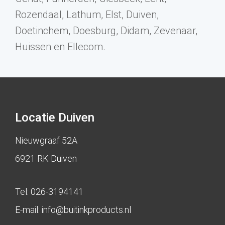
Rozendaal, Lathum, Elst, Duiven,
Doetinchem, Doesburg, Didam, Zevenaar,
Huissen en Ellecom.
Locatie Duiven
Nieuwgraaf 52A
6921 RK Duiven
Tel:
026-3194141
E-mail:
info@buitinkproducts.nl