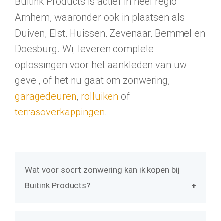
Buitink Products is actief in heel regio
Arnhem, waaronder ook in plaatsen als
Duiven, Elst, Huissen, Zevenaar, Bemmel en
Doesburg. Wij leveren complete
oplossingen voor het aankleden van uw
gevel, of het nu gaat om zonwering,
garagedeuren
,
rolluiken
of
terrasoverkappingen
.
Wat voor soort zonwering kan ik kopen bij
Buitink Products?
Bij ons kunt u terecht voor verschillende
soorten
zonwering
. Denk hierbij aan een