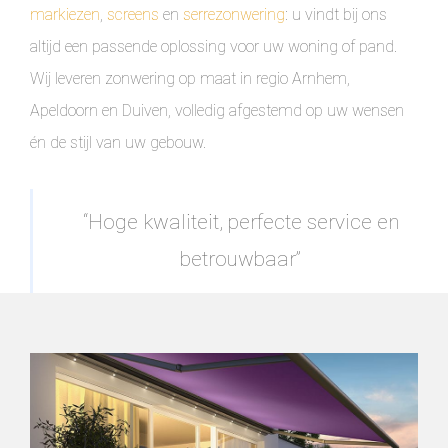
markiezen
,
screens
en
serrezonwering
: u vindt bij ons
altijd een passende oplossing voor uw woning of pand.
Wij leveren zonwering op maat in regio Arnhem,
Apeldoorn en Duiven, volledig afgestemd op uw wensen
én de stijl van uw gebouw.
“Hoge kwaliteit, perfecte service en
betrouwbaar”