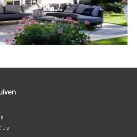
uiven
ur
0 uur